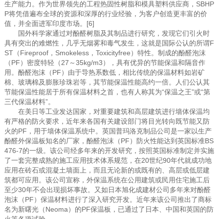
生产能力。作为世界领先的工程热固性树脂和模具塑料供应商，SBHP
P将凭借遍布全球的资源和深厚的行业经验，为客户创造更丰富的价
值，并全面进军印度市场。[6]
国外科学家通过对酚醛树脂及其制品进行研究，发现它们引火时
具有突出的难燃性，几乎无烟雾和毒气发生，这就是国际公认的所谓F
ST（Fireproof，Smokeless，Toxicityfree）特性。制成的酚醛泡沫
（PF）密度特轻（27～35kg/m3），具有优异的节能保温和隔音作
用。酚醛泡沫（PF）由于导热系数低，相比传统的保温材料如岩矿
棉、玻璃棉及膨胀珍珠岩等，其节能保温性能高约一倍。人们公认其
节能保温性能居于所有保温材料之首，也有人称其为“保温之王”或“第
三代保温材料”。
在美日等工业发达国家，对重要建筑和高层建筑进行墙体保温均
有严格的防火要求，近年来各国有关建设部门将目光转向既节能又防
火的PF，用于墙体保温系统中。英国普玛洛克制品公司是一家以生产
酚醛外保温板知名的厂家，酚醛泡沫（PF）防火性能达到英国标准BS
476-7的一级。该公司经多年来的开发研究，按照英国标准制定并实施
了一套完整成熟的施工应用技术体系规范，在20世纪90年代就成功地
应用在砖石或混凝土墙面上，而且无论新的或既有的、高层或低层建
筑都可应用。该公司宣称，外保温系统在公用建筑或民用住宅施工后
至少30年不会出现损坏事故。又如日本旭化成建材公司多年来对酚醛
泡沫（PF）保温材料进行了深入研究开发。近年来该公司推出了商标
名为新曙光（Neoma）的PF保温板，已通过了日本、中国和英国的防