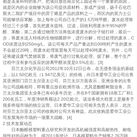
都是圣莱科特的客户。把项目放在南京化工园还有一个重要的原因，
就是区内的企业能够为该公司提供原材料，形成产业链，扬子石化巴
斯夫二期扩产项目中的异丁烯是产品的原料之一，而区内的英力士公
司能够供应苯酚，加上每年公司自己生产的1.5万吨甲醛。废水处理将
经过三个步骤，首先把废水提纯、过滤，回收利用废水中95%的甲
醛、苯酚，第二步通过物理方法将低浓度废水的分子链打碎，最后一
步，将废水送入特殊的生物细菌群中，进行分解，经过处理的废水，C
OD浓度达到250mg/L。该公司每天产品产量达到100吨时产生的废水
不会超过20吨，而废水处理装置每天可以处理40吨废水。另外，公司
还将建设废气焚烧装置，将废气进行过氧化处理。据了解，整个生产
过程中没有参与反应的游离甲醛浓度是0.5%左右。[3]
芬兰太尔化学品公司2012年10月12日公布，在无债务现金的基础
上，以1.50亿欧元（1.947亿美元）的价格，向日本爱华工业公司出售
其亚洲部门芬兰太尔亚太公司。芬兰太尔方面表示，亚洲业务的出售
与公司战略相符，即将重点放在欧洲市场，尤其是酚醛树脂业务。芬
兰太尔集团亚太业务已有40多年历史，并在8个国家拥有18座工厂和1
200名员工，年度净销售额达2.20亿欧元。该业务很大程度上是服务于
很多终端市场的独立运营。日本爱华工业公司相关负责人表示，此次
对芬兰太尔亚太公司的收购对公司大有裨益。此次收购是爱华工业公
司发展海外市场的一项重大战略。[4]
2 技术发展动态
日本酚醛模塑料重点研究和开发的高机械强度和高耐热性、耐电
痕性好的品种为主。据2011年统计，日本模塑料生产销售2.76万吨，