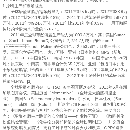
(GPRA)年会都对酚醛树脂与塑料的发展前景作了积极评价。
1 原料生产和市场概况
全球酚醛树脂所需苯酚量为：2011年325.5万吨，2012年338.6万
吨（2012年比2011年增长2.9%）。2011年全球苯酚总需求量为877.1
万吨，2012年为924.6万吨（2012年比2011年增长0.3%），用于酚醛
树脂的苯酚为其总量的36.62%。
2011年度全球苯酚装置生产能力为1009.8万吨：其中美国Sunoc
o、Shell、Innos Phenol等公司合计为274.7万吨；西欧Inos P
henol、Polimeri等公司合计为253万吨；日本三井化
学、三菱化学等公司合计为87万吨；亚洲（日本除外）MPS（新加
坡）、FCFC（中国台湾）、锦湖P＆B（韩国）、中国等合计为320万
吨；原东欧、中南美、南非等合计为65.2万吨。亚洲（包括日本）用
于酚醛树脂需用苯酚量：2011年度为152.9万吨，2012年度为162.2万
吨（2012年比2011年增长5.7%），2012年用于酚醛树脂的苯酚为其
总量的34%。[1]
全球酚醛树脂协会（GPRA）每年召开两次会议，2013年5月在新
加坡召开会议。美国迈图（Momentive）（全球最大酚醛树脂企
业）、美国SI（Schenectady International）公司、日本住友（Sumit
omo）、韩国可隆（Kolon）、斯洛文尼亚Fenolit公司、俄罗斯UCP公
司、中国酚醛树脂与塑料行业协会等作了全面技术交流。主要内容
有：《酚醛树脂生产装置的安全维修——作业许可证》，《酚醛树脂
粉尘风险管理》，《化学物分类和标记的全球协调制度》，并交流全
球酚醛树脂发展情况，更新了对甲醛的环保要求和政策。GPRA遵循