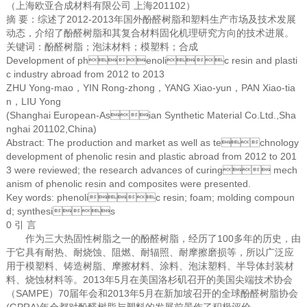
（上海欧亚合成材料有限公司 上海201102）
摘 要：综述了2012-2013年国外酚醛树脂和塑料生产市场及技术发展
动态，介绍了酚醛树脂和其复合材料固化机理研究方向的技术进展。
关键词：酚醛树脂；泡沫材料；模塑料；合成
Development of phenolic resin and plasti
c industry abroad from 2012 to 2013
ZHU Yong-mao，YIN Rong-zhong，YANG Xiao-yun，PAN Xiao-tia
n，LIU Yong
(Shanghai European-Asian Synthetic Material Co.Ltd.,Sha
nghai 201102,China)
Abstract: The production and market as well as technology
development of phenolic resin and plastic abroad from 2012 to 201
3 were reviewed; the research advances of curing mech
anism of phenolic resin and composites were presented.
Key words: phenolic resin; foam; molding compoun
d; synthesis
0 引 言
作为三大热固性树脂之一的酚醛树脂，经历了100多年的历史，由
于它具有耐热、耐烧蚀、阻燃、耐辐照、耐摩擦磨损等，所以广泛应
用于模塑料、铸造树脂、摩擦材料、涂料、泡沫塑料、半导体封装材
料、烧蚀材料等。2013年5月在美国洛杉矶召开的美国尖端技术协会
（SAMPE）70届年会和2013年5月在新加坡召开的全球酚醛树脂协会