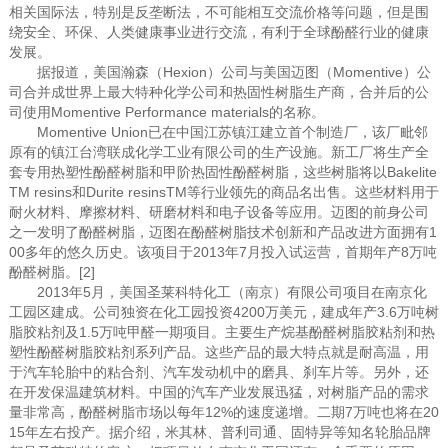
相关国际法，特别是反垄断法，不可能相互交流价格等问题，但是围
绕安全、环保、人类健康事业进行交流，有利于全球酚醛行业的健康
发展。
据报道，美国瀚森（Hexion）公司与美国迈图（Momentive）公
司合并成世界上最大特种化学公司和热固性树脂生产商，合并后的公
司使用Momentive Performance materials的名称。
Momentive Union已在中国江苏镇江建立首个制造厂，该厂毗邻
原有的镇江台湾联成化学工业有限公司的生产设施。新工厂将生产全
套专用热塑性酚醛树脂和甲阶热固性酚醛树脂，这些树脂将以Bakelite
TM resins和Durite resinsTM等行业领先的商品名出售。这些材料用于
耐火材料、摩擦材料、研磨材料和电子设备等应用。迈图的前身公司
之一发明了酚醛树脂，迈图在酚醛树脂技术创新和产品改进方面拥有1
00多年的悠久历史。该项目于2013年7月投入试运营，首期年产8万吨
酚醛树脂。[2]
2013年5月，美国圣莱科特化工（南京）有限公司项目在南京化
工园区建成。公司独资在化工园投资4200万美元，建成年产3.6万吨树
脂胶粘剂及1.5万吨甲醛一期项目。主要生产烷基酚醛树脂胶粘剂和热
塑性酚醛树脂胶粘剂系列产品。这些产品的最大特点就是耐高温，用
于汽车轮胎中的粘合剂、汽车发动机中的磨具、刹车片等。另外，还
在开发保温建筑材料。中国的汽车产业发展迅猛，对树脂产品的需求
量非常高，酚醛树脂市场以每年12%的速度递增。二期7万吨也将在20
15年左右投产。据介绍，米其林、普利司通、固特异等知名轮胎品牌