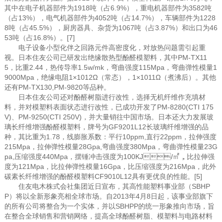
其中在电子机器部件为1918吨（占6.9%），重电机器部件为3582吨
（占13%），电气机器部件为4052吨（占14.7%），车辆部件为1228
8吨（占45.5%），厨房器具、杂货为1067吨（占3.87%）和出口为46
53吨（占16.8%）。[7]
电子设备小型化伴之回路元件高密度化，对放热问题需引起重
视。日本住友公司已研发出绝缘散热型酚醛模塑料，其中PM-TX11
5，比重2.44，热传导率1.5w/mk，弯曲强度115Mpa，弯曲弹性模量1
9000Mpa，绝缘电阻1×1012Ω（常态），1×1011Ω（煮沸后）。其他
还有PM-TX130,PM-9820等品种。
日本住友公司还对酚醛树脂进行改性，选择无机纤维作充填材
料，并对模塑料表面状态进行改性，已成功开发了PM-8280(CTI 175
V)、PM-9250(CTI 250V)，并大量销往中国市场。日本还大力发展玻
璃长纤维增强酚醛模塑料，牌号为GF9201L12长玻璃纤维增强的品
种，其比重为1.78，线膨胀系数：平行10ppm,直行22ppm，拉伸强度
215Mpa，拉伸弹性模量28Gpa,弯曲强度380Mpa，弯曲弹性模量23G
pa,压缩强度440Mpa，摆锤冲击强度为100KJ/㎡，比拉伸强
度为121Mpa，比拉伸弹性模量16Gpa，比压缩强度为216Mpa，此外
碳素长纤维增强的酚醛模塑料CF9010L12具有更优良的性能。[5]
住友电木株式会社集团近日宣布，其高性能塑料事业部（SBHP
P）将以全新形象亮相全球市场。自2013年4月8日起，该事业部旗下
的所有公司将整合为一个实体，并以SBHPP的统一形象推向市场，旨
在整合全球销售和营销网络，提高全球酚醛树脂、模塑料与电路材料